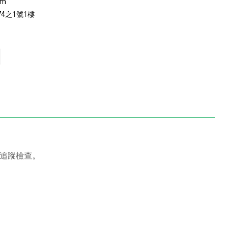
om
4之1號1樓
師追蹤檢查。