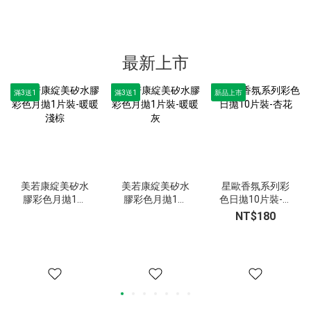
最新上市
滿3送1
滿3送1
新品上市
美若康綻美矽水
美若康綻美矽水
星歐香氛系列彩
膠彩色月拋1片
膠彩色月拋1片
色日拋10片裝-杏
裝-暖暖淺棕
裝-暖暖灰
花
NT$180