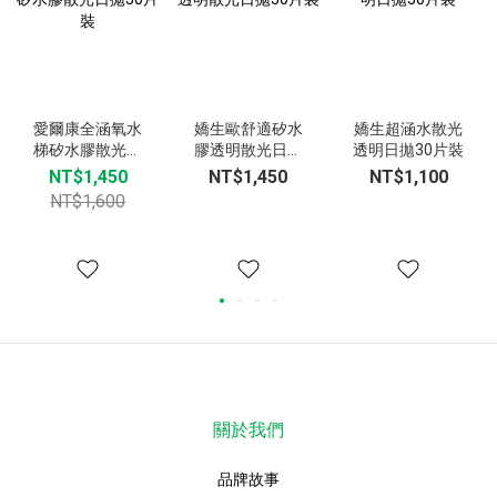
愛爾康全涵氧水
嬌生歐舒適矽水
嬌生超涵水散光
梯矽水膠散光日
膠透明散光日拋
透明日拋30片裝
拋30片裝
30片裝
NT$1,450
NT$1,450
NT$1,100
NT$1,600
關於我們
品牌故事