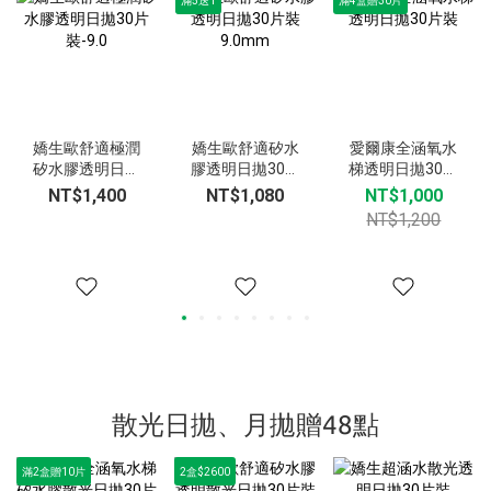
滿5送1
滿4盒贈30片
嬌生歐舒適極潤
嬌生歐舒適矽水
愛爾康全涵氧水
矽水膠透明日拋
膠透明日拋30片
梯透明日拋30片
30片裝-9.0
裝9.0mm
裝
NT$1,400
NT$1,080
NT$1,000
NT$1,200
散光日拋、月拋贈48點
滿2盒贈10片
2盒$2600