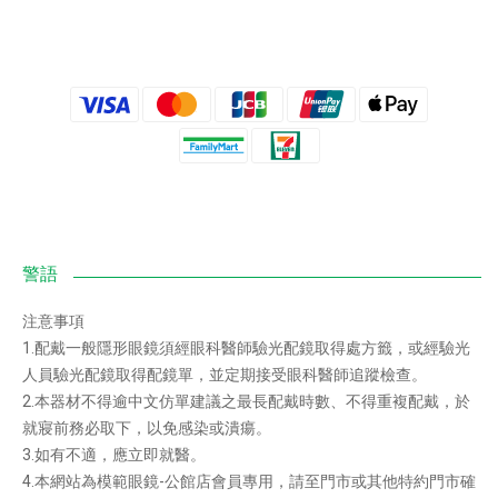
注意事項
1.配戴一般隱形眼鏡須經眼科醫師驗光配鏡取得處方籤，或經驗光
人員驗光配鏡取得配鏡單，並定期接受眼科醫師追蹤檢查。
2.本器材不得逾中文仿單建議之最長配戴時數、不得重複配戴，於
就寢前務必取下，以免感染或潰瘍。
3.如有不適，應立即就醫。
4.本網站為模範眼鏡-公館店會員專用，請至門市或其他特約門市確