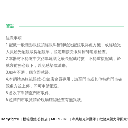
注意事項
1.配戴一般隱形眼鏡須經眼科醫師驗光配鏡取得處方籤，或經驗光
人員驗光配鏡取得配鏡單，並定期接受眼科醫師追蹤檢查。
2.本器材不得逾中文仿單建議之最長配戴時數、不得重複配戴，於
就寢前務必取下，以免感染或潰瘍。
3.如有不適，應立即就醫。
4.本網站為模範眼鏡-公館店會員專用，請至門市或其他特約門市確
認處方並上傳，即可申請配送。
5.首次下單請至門市取件。
6.超商門市取貨請於現場確認檢查有無異狀。
Copyright©
｜模範眼鏡-公館店｜MORE-FINE｜專業驗光師團隊｜把健康視力帶回家!