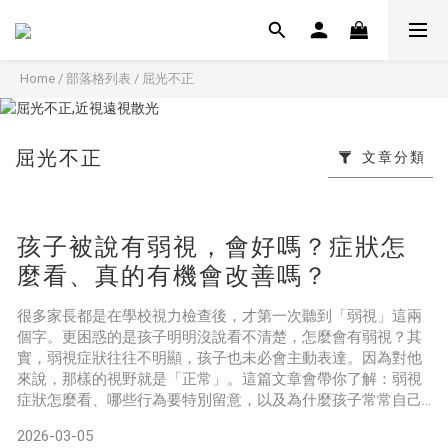
Home
/
部落格列表
/
屈光不正
屈光不正
文章分類
孩子被說有弱視，會好嗎？症狀怎
麼看、真的有機會改善嗎？
很多家長都是在學校視力檢查後，才第一次聽到「弱視」這兩
個字。更困惑的是孩子明明沒說看不清楚，怎麼會有弱視？其
實，弱視症狀往往不明顯，孩子也未必會主動表達。因為對他
來說，那樣的視野就是「正常」。這篇文章會帶你了解：弱視
症狀怎麼看、哪些行為要特別留意，以及為什麼孩子常常自己
察覺不到。弱視是什麼？弱視並不是眼睛結構壞掉，而是視覺
2026-03-05
發展過程中，大腦沒有正確學會「看清楚」。如果在視覺發育