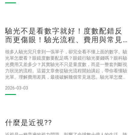
期（學齡前～國小階段）：一眼影像長期模糊雙眼度數差距太
大有高度散光未矯正大腦可能會偏好使用較清楚的那隻眼睛，
另一隻眼睛的視
驗光不是看數字就好！度數配錯反
而更傷眼！驗光流程、費用與常見
迷思一次搞懂
很多人驗光完只拿到一張單子，卻完全看不懂上面的數字。驗
光單怎麼看？眼鏡度數要配足嗎？眼鏡行驗光要錢嗎？眼科驗
光費用又差多少？其實驗光不只是量度數，而是一整套判斷視
力狀況的流程。這篇文章會從驗光流程開始講起，帶你看懂驗
光單、理解費用差異，最後破解幾個常見迷思。驗光單怎麼
看？SPH、CYL、AXIS是什麼？很多人拿到驗光單，第一反應
2026-03-03
都是：「這到底在寫什麼？」SPH、CYL、AXIS 一排英文數
字，看起來很專業，但其實邏輯沒有那麼難。只要理解每個數
字的意思，你就會發現驗光單其實是在描述你眼睛的成像狀態
什麼是近視??
近視是一種普遍的視力問題，影響了全球數十億人的生活。隨