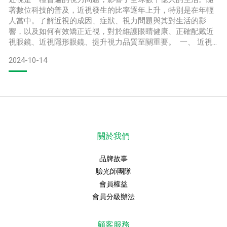
著數位科技的普及，近視發生的比率逐年上升，特別是在年輕
人當中。了解近視的成因、症狀、視力問題與其對生活的影
響，以及如何有效矯正近視，對於維護眼睛健康、正確配戴近
視眼鏡、近視隱形眼鏡、提升視力品質至關重要。 一、 近視
的成因?近視的成因可以分為遺傳和環境兩大類。遺傳因素在近
2024-10-14
視的發展中起著重要作用。如果父母中有一方或雙方都是近
視，子女發展近視的可能性將顯著增加。研究發現，近視的遺
傳性質使得某些人天生就更容易患上這種視力問題。環境因素
同樣影響著近
關於我們
品牌故事
驗光師團隊
會員權益
會員分級辦法
顧客服務