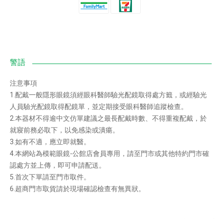
注意事項
1.配戴一般隱形眼鏡須經眼科醫師驗光配鏡取得處方籤，或經驗光
人員驗光配鏡取得配鏡單，並定期接受眼科醫師追蹤檢查。
2.本器材不得逾中文仿單建議之最長配戴時數、不得重複配戴，於
就寢前務必取下，以免感染或潰瘍。
3.如有不適，應立即就醫。
4.本網站為模範眼鏡-公館店會員專用，請至門市或其他特約門市確
認處方並上傳，即可申請配送。
5.首次下單請至門市取件。
6.超商門市取貨請於現場確認檢查有無異狀。