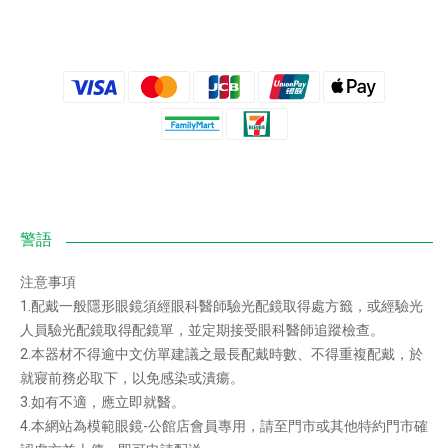
注意事項
1.配戴一般隱形眼鏡須經眼科醫師驗光配鏡取得處方籤，或經驗光
人員驗光配鏡取得配鏡單，並定期接受眼科醫師追蹤檢查。
2.本器材不得逾中文仿單建議之最長配戴時數、不得重複配戴，於
就寢前務必取下，以免感染或潰瘍。
3.如有不適，應立即就醫。
4.本網站為模範眼鏡-公館店會員專用，請至門市或其他特約門市確