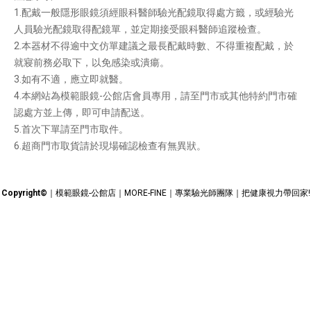
1.配戴一般隱形眼鏡須經眼科醫師驗光配鏡取得處方籤，或經驗光
人員驗光配鏡取得配鏡單，並定期接受眼科醫師追蹤檢查。
2.本器材不得逾中文仿單建議之最長配戴時數、不得重複配戴，於
就寢前務必取下，以免感染或潰瘍。
3.如有不適，應立即就醫。
4.本網站為模範眼鏡-公館店會員專用，請至門市或其他特約門市確
認處方並上傳，即可申請配送。
5.首次下單請至門市取件。
6.超商門市取貨請於現場確認檢查有無異狀。
Copyright©
｜模範眼鏡-公館店｜MORE-FINE｜專業驗光師團隊｜把健康視力帶回家!