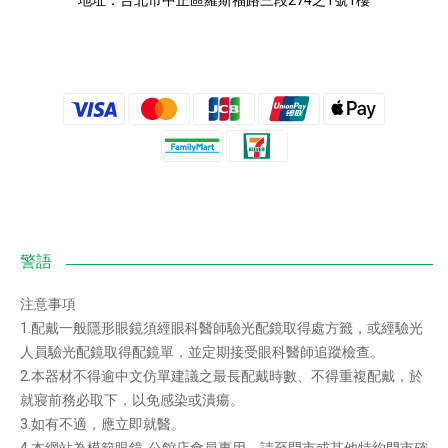
注意事項
1.配戴一般隱形眼鏡須經眼科醫師驗光配鏡取得處方籤，或經驗光
人員驗光配鏡取得配鏡單，並定期接受眼科醫師追蹤檢查。
2.本器材不得逾中文仿單建議之最長配戴時數、不得重複配戴，於
就寢前務必取下，以免感染或潰瘍。
3.如有不適，應立即就醫。
4.本網站為模範眼鏡-公館店會員專用，請至門市或其他特約門市確