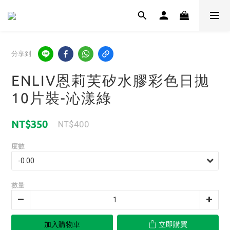
分享到
ENLIV恩莉芙矽水膠彩色日拋
10片裝-沁漾綠
NT$350
NT$400
度數
數量
加入購物車
立即購買