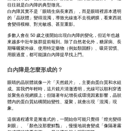
往往就是白內障的典型徵兆。
白內障其實不是「眼睛生病長東西」，而是眼睛裡原本透明
的「晶狀體」變得混濁，導致光線進不去視網膜，看東西就
會變得模糊、對光敏感、甚至重影。
多數人會在 50 歲之後開始出現白內障的變化，但近年也越
來越多中壯年族群提前報到。除了自然老化外，糖尿病、長
期曝曬紫外線、使用特定藥物（例如類固醇）、吸菸習慣、
用眼過度，都可能讓白內障提早找上門。
白內障是怎麼形成的？
眼睛的晶狀體就像一片「天然鏡片」，主要由蛋白質和水組
成。當我們年輕時，這片鏡片清澈透明，光線可以順利穿透
並聚焦在視網膜上；但隨著年紀增長或環境因素影響，晶狀
體內的蛋白質結構開始變性、凝聚，就會出現「混濁」現
象。
這個過程通常是漸進式的，一開始你可能只覺得「燈光變得
刺眼」、「顏色沒那麼鮮豔」，慢慢地就會變成「像隔著霧