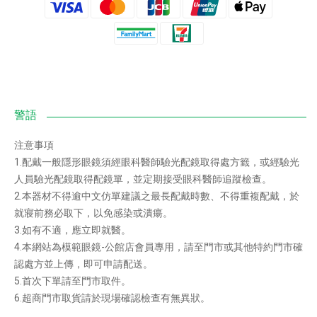
注意事項
1.配戴一般隱形眼鏡須經眼科醫師驗光配鏡取得處方籤，或經驗光
人員驗光配鏡取得配鏡單，並定期接受眼科醫師追蹤檢查。
2.本器材不得逾中文仿單建議之最長配戴時數、不得重複配戴，於
就寢前務必取下，以免感染或潰瘍。
3.如有不適，應立即就醫。
4.本網站為模範眼鏡-公館店會員專用，請至門市或其他特約門市確
認處方並上傳，即可申請配送。
5.首次下單請至門市取件。
6.超商門市取貨請於現場確認檢查有無異狀。