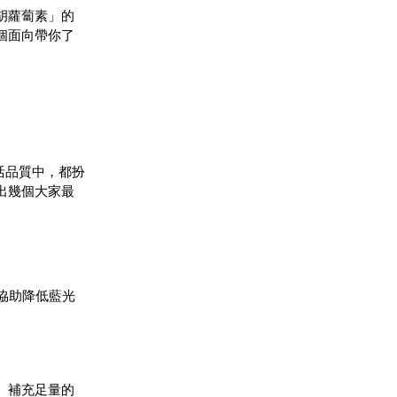
胡蘿蔔素」的
個面向帶你了
活品質中，都扮
出幾個大家最
協助降低藍光
。補充足量的