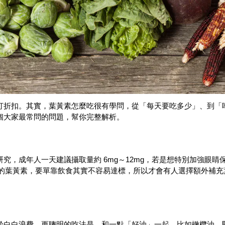
打折扣。其實，葉黃素怎麼吃很有學問，從「每天要吃多少」、到「
個大家最常問的問題，幫你完整解析。
究，成年人一天建議攝取量約 6mg～12mg，若是想特別加強眼睛
mg 的葉黃素，要單靠飲食其實不容易達標，所以才會有人選擇額外補
於白白浪費。更聰明的吃法是，和一點「好油」一起，比如橄欖油、