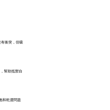
沒有衝突，但吸
」，幫助抵禦自
胞和乾澀問題