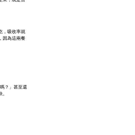
吃，吸收率就
，因為這兩餐
起嗎？」甚至還
訣。