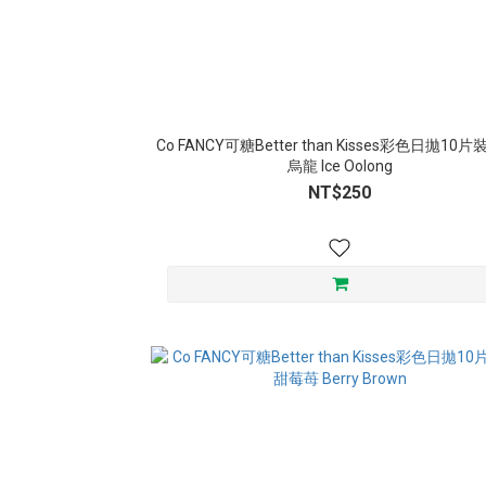
Co FANCY可糖Better than Kisses彩色日拋10
烏龍 Ice Oolong
NT$250