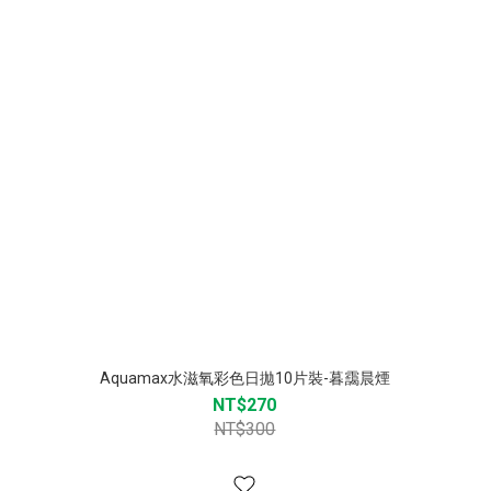
Aquamax水滋氧彩色日拋10片裝-暮靄晨煙
NT$270
NT$300