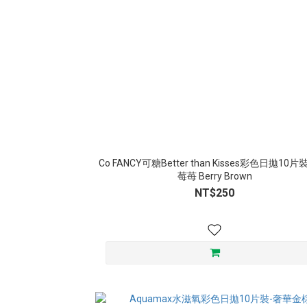
Co FANCY可糖Better than Kisses彩色日拋10
莓苺 Berry Brown
NT$250