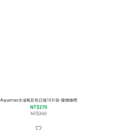
Aquamax水滋氧彩色日拋10片裝-慵懶橄欖
NT$270
NT$300