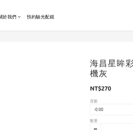
關於我們
預約驗光配鏡
海昌星眸彩
機灰
NT$270
度數
數量