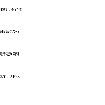
陽眼鏡，不管你
護眼睛免受強
能清楚判斷球
鏡片，保持視