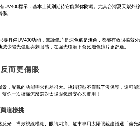
上沒有UV400標示，基本上就別期待它能幫你防曬。尤其台灣夏天紫外
曬傷。
。只要具備UV400功能，無論鏡片是深色還是淺色，都能有效阻擋紫
好地減少陽光強度與刺眼感，在強光環境下會比淺色鏡片更舒適。
錯反而更傷眼
場景，配戴的功能需求也差很大。挑錯類型不僅戴了沒保護，還可能
，幫你一次搞懂怎麼選對太陽眼鏡最安心又實用！
推薦這樣挑
路反光，導致視線模糊、眼睛刺痛。駕車專用太陽眼鏡建議選「偏光