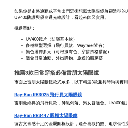
如果你是走路通勤或平常出門逛街想戴太陽眼鏡兼顧造型的人
UV400防護與優良透光率設計，看起來帥又實用。
挑選重點：
UV400鏡片（防曬基本款）
多種框型選擇（飛行員款、Wayfarer皆有）
顏色選擇多元（可根據膚色、穿搭風格搭配）
適合日常通勤、外出購物、旅遊拍照穿搭
推薦3款日常穿搭必備雷朋太陽眼鏡
市面上雷朋太陽眼鏡款式眾多，以下精選3款兼具時尚與實
Ray-Ban RB3025 飛行員太陽眼鏡
雷朋最經典的飛行員款，帥氣俐落、男女皆適合。UV400
Ray-Ban RB3447 圓框太陽眼鏡
復古文青感十足的金屬圓框設計，適合喜歡拍照、追求個性穿