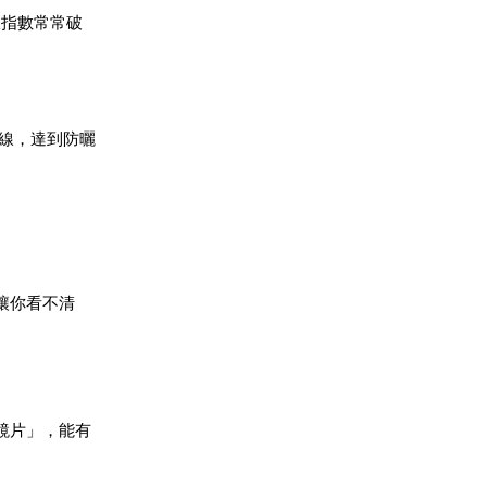
線指數常常破
外線，達到防曬
讓你看不清
鏡片」，能有