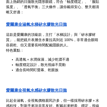
面上熱銷的日拋散光隱形眼鏡，符合「軸度穩定」、「服貼
弧度」、「透氧平衡」三大條件，讓你戴得安心、整天都清
晰又舒適：
愛爾康全涵氧水梯矽水膠散光日拋
這款是愛爾康的頂級款，主打「水梯設計」與「矽水膠材
質」，能把鏡片表層含水量拉高到近 100%，非常適合眼睛
容易乾、但又需要長時間配戴隱眼的人。
特色重點：
高透氧＋水潤保濕，減少乾澀不適
軸度穩定設計，散光視線不晃動
適合長時間盯螢幕、乾眼族
愛爾康全視氧水感矽水膠散光日拋
比起全涵氧，全視氧價格親民許多，但一樣採用矽水膠＋水
感科技，對新手來說非常友好。配戴起來輕盈、穩定，視線