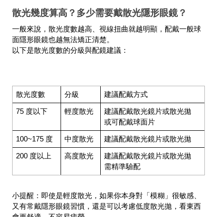
散光幾度算高？多少需要戴散光隱形眼鏡？
一般來說，散光度數越高、視線扭曲就越明顯，配戴一般球
面隱形眼鏡也越無法矯正清楚。
以下是散光度數的分級與配鏡建議：
散光度數
分級
建議配戴方式
75 度以下
輕度散光
建議配戴
散光鏡片或散光拋
或可配戴球面片
100~175 度
中度散光
建議配戴
散光鏡片或散光拋
200 度以上
高度散光
建議配戴
散光鏡片或散光拋
需精準驗配
小提醒：即使是輕度散光，如果你本身對「模糊」很敏感、
又有常戴隱形眼鏡習慣，還是可以考慮低度散光拋，看東西