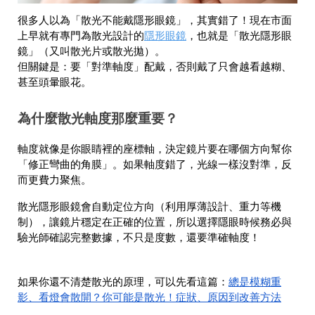
很多人以為「散光不能戴隱形眼鏡」，其實錯了！現在市面
隱形眼鏡
上早就有專門為散光設計的
，也就是「散光隱形眼
鏡」（又叫散光片或散光拋）。
但關鍵是：要「對準軸度」配戴，否則戴了只會越看越糊、
甚至頭暈眼花。
為什麼散光軸度那麼重要？
軸度就像是你眼睛裡的座標軸，決定鏡片要在哪個方向幫你
「修正彎曲的角膜」。如果軸度錯了，光線一樣沒對準，反
而更費力聚焦。
散光隱形眼鏡會自動定位方向（利用厚薄設計、重力等機
制），讓鏡片穩定在正確的位置，所以選擇隱眼時候務必與
驗光師確認完整數據，不只是度數，還要準確軸度！
總是模糊重
如果你還不清楚散光的原理，可以先看這篇：
影、看燈會散開？你可能是散光！症狀、原因到改善方法