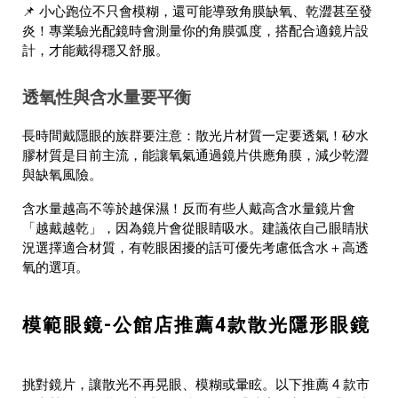
📌 小心跑位不只會模糊，還可能導致角膜缺氧、乾澀甚至發
炎！專業驗光配鏡時會測量你的角膜弧度，搭配合適鏡片設
計，才能戴得穩又舒服。
透氧性與含水量要平衡
長時間戴隱眼的族群要注意：散光片材質一定要透氣！矽水
膠材質是目前主流，能讓氧氣通過鏡片供應角膜，減少乾澀
與缺氧風險。
含水量越高不等於越保濕！反而有些人戴高含水量鏡片會
「越戴越乾」，因為鏡片會從眼睛吸水。建議依自己眼睛狀
況選擇適合材質，有乾眼困擾的話可優先考慮低含水＋高透
氧的選項。
模範眼鏡-公館店推薦4款散光隱形眼鏡
挑對鏡片，讓散光不再晃眼、模糊或暈眩。以下推薦 4 款市