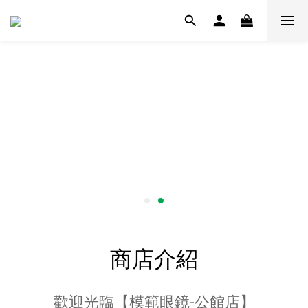
商店介紹
歡迎光臨【模範眼鏡-公館店】