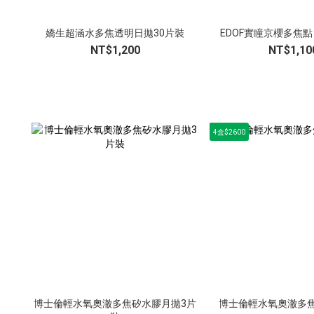
嬌生超涵水多焦透明日拋30片裝
EDOF實瞳京櫻多焦點
NT$1,200
NT$1,10
4盒$2600
博士倫輕水氧奧澈多焦矽水膠月拋3片
博士倫輕水氧奧澈多焦