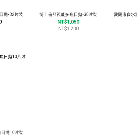
日拋-32片裝
博士倫舒視能多焦日拋-30片裝
愛爾康多水
0
NT$1,050
NT$1,200
日拋10片裝