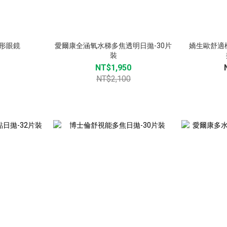
形眼鏡
愛爾康全涵氧水梯多焦透明日拋-30片
嬌生歐舒適
裝
NT$1,950
NT$2,100