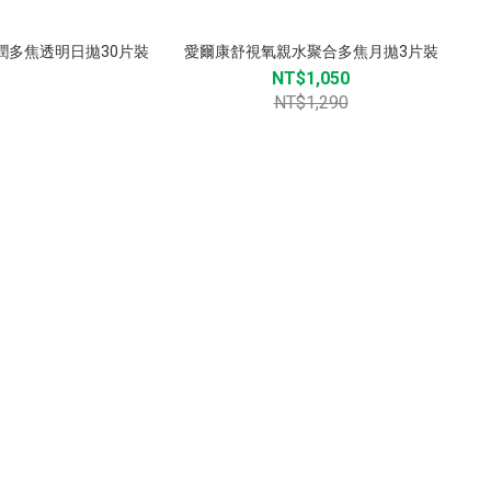
潤多焦透明日拋30片裝
愛爾康舒視氧親水聚合多焦月拋3片裝
NT$1,050
NT$1,290