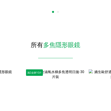
所有
多焦隱形眼鏡
滿2盒贈10片