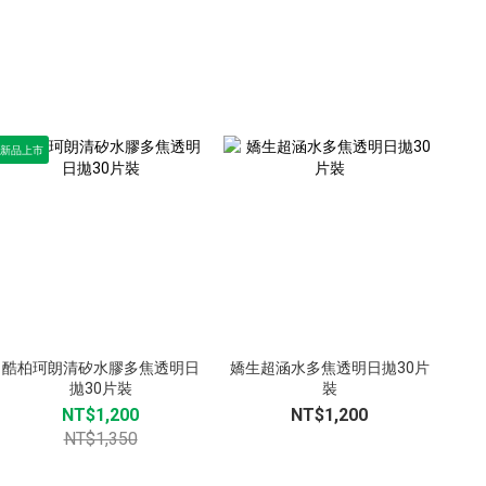
新品上市
新品
酷柏珂朗清矽水膠多焦透明日
嬌生超涵水多焦透明日拋30片
ED
拋30片裝
裝
NT$1,200
NT$1,200
NT$1,350