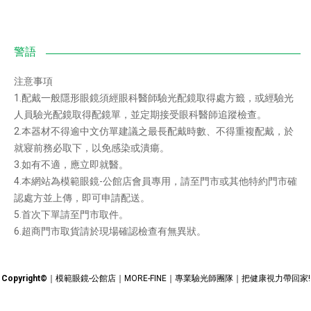
注意事項
1.配戴一般隱形眼鏡須經眼科醫師驗光配鏡取得處方籤，或經驗光
人員驗光配鏡取得配鏡單，並定期接受眼科醫師追蹤檢查。
2.本器材不得逾中文仿單建議之最長配戴時數、不得重複配戴，於
就寢前務必取下，以免感染或潰瘍。
3.如有不適，應立即就醫。
4.本網站為模範眼鏡-公館店會員專用，請至門市或其他特約門市確
認處方並上傳，即可申請配送。
5.首次下單請至門市取件。
6.超商門市取貨請於現場確認檢查有無異狀。
Copyright©
｜模範眼鏡-公館店｜MORE-FINE｜專業驗光師團隊｜把健康視力帶回家!