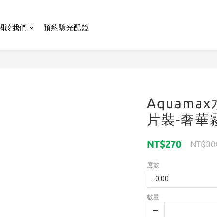
關於我們
預約驗光配鏡
Aquama
片裝-奢華
NT$270
NT$30
度數
數量