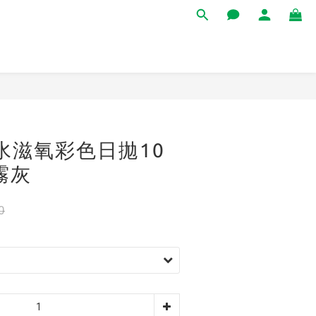
立即購買
x水滋氧彩色日拋10
霧灰
0