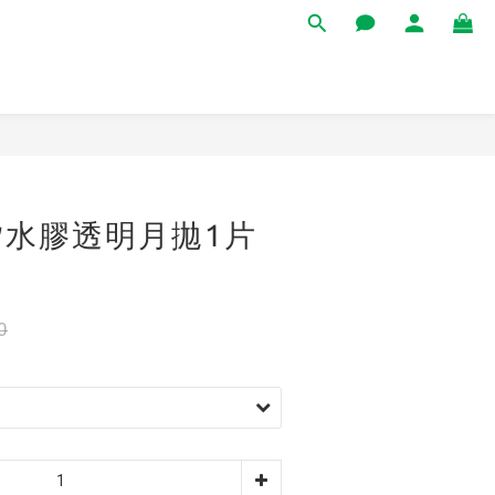
立即購買
矽水膠透明月拋1片
0