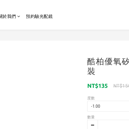
關於我們
預約驗光配鏡
酷柏優氧
裝
NT$135
NT$15
度數
數量