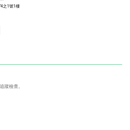
4之1號1樓
師追蹤檢查。