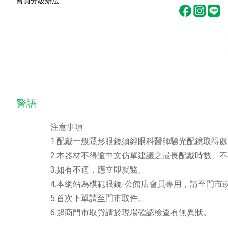
會員分級辦法
注意事項
1.配戴一般隱形眼鏡須經眼科醫師驗光配鏡取得
2.本器材不得逾中文仿單建議之最長配戴時數、
3.如有不適，應立即就醫。
4.本網站為模範眼鏡-公館店會員專用，請至門
5.首次下單請至門市取件。
6.超商門市取貨請於現場確認檢查有無異狀。