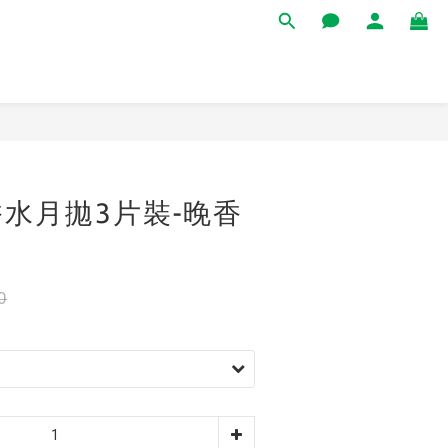
立即購買
水月拋3片裝-晚香
0