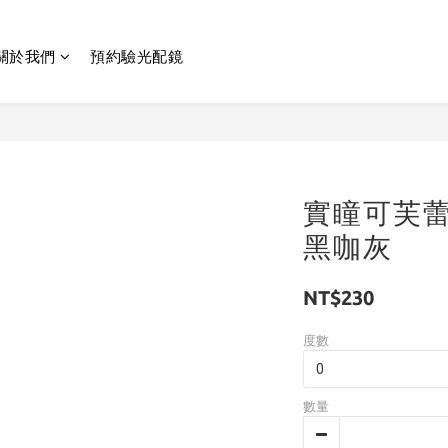
關於我們
預約驗光配鏡
實瞳可芙蕾
黑咖灰
NT$230
度數
數量