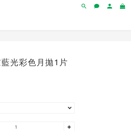
立即購買
濾藍光彩色月拋1片