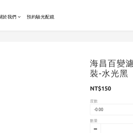
關於我們
預約驗光配鏡
海昌百變
裝-水光黑
NT$150
度數
數量