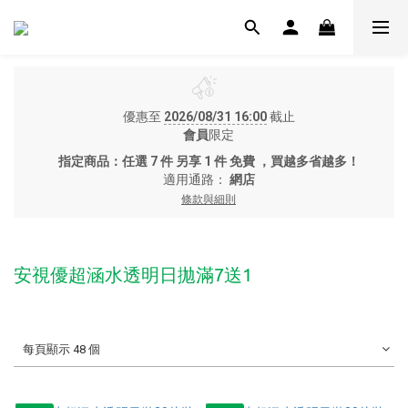
優惠至
2026/08/31 16:00
截止
會員
限定
指定商品：任選 7 件 另享 1 件 免費 ，買越多省越多！
適用通路：
網店
條款與細則
安視優超涵水透明日拋滿7送1
每頁顯示 48 個