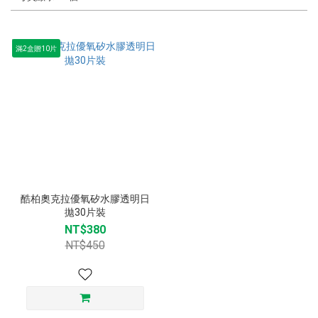
滿2盒贈10片
酷柏奧克拉優氧矽水膠透明日
拋30片裝
NT$380
NT$450