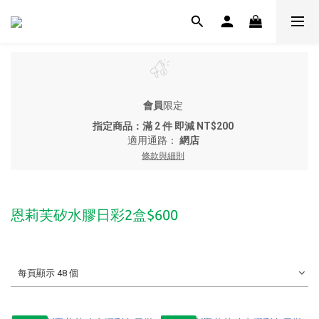
會員
限定
指定商品：滿 2 件 即減 NT$200
適用通路：
網店
條款與細則
恩莉芙矽水膠日彩2盒$600
每頁顯示 48 個