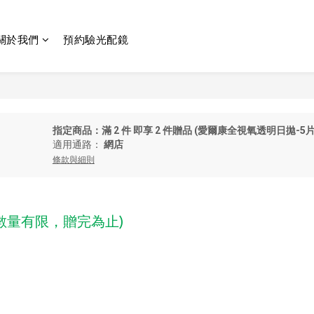
關於我們
預約驗光配鏡
指定商品：滿 2 件 即享 2 件贈品 (愛爾康全視氧透明日拋-5片
適用通路：
網店
條款與細則
數量有限，贈完為止)